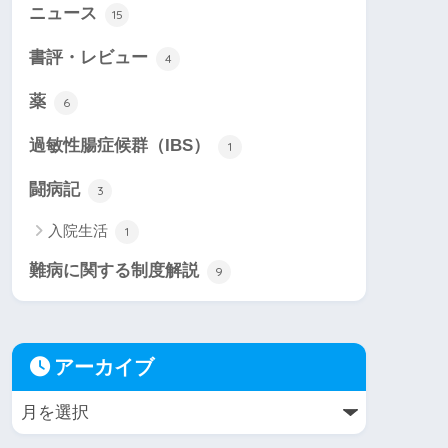
ニュース
15
書評・レビュー
4
薬
6
過敏性腸症候群（IBS）
1
闘病記
3
入院生活
1
難病に関する制度解説
9
アーカイブ