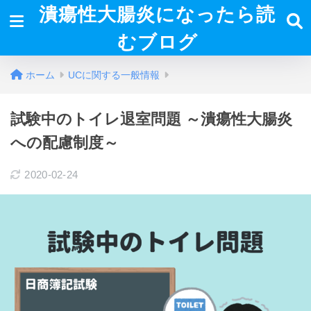
潰瘍性大腸炎になったら読
むブログ
ホーム
UCに関する一般情報
試験中のトイレ退室問題 ～潰瘍性大腸炎
への配慮制度～
2020-02-24