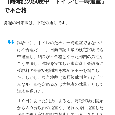
日商簿記の試験中「トイレで一時退室」
で不合格
発端の出来事は、下記の通りです。
試験中に、トイレのために一時退室できないの
は不合理だ――。日商簿記１級の検定試験で途
中退室し、結果が不合格となった都内の男性が
こう主張し、試験を実施した東京商工会議所に
受験料の賠償や慰謝料を求める訴訟を起こし
た。しかし、東京地裁（篠原敦裁判官）は「ど
んなルールを定めるかは実施者の裁量」として
請求を退けた。
１０日にあった判決によると、簿記試験は開始
から３０分以内の退室や、それ以降に退室した
場合の再入室を規則で禁止している。２０１７