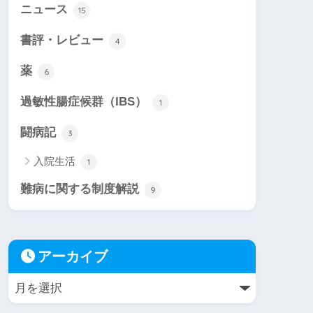
ニュース
15
書評・レビュー
4
薬
6
過敏性腸症候群（IBS）
1
闘病記
3
入院生活
1
難病に関する制度解説
9
アーカイブ