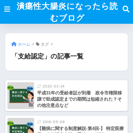
潰瘍性大腸炎になったら読
むブログ
ホーム
タグ
「支給認定」の記事一覧
2020-02-24
平成31年の受給者証が到着 政令市権限移
譲で助成認定までの期間は短縮された？そ
の他注意点など
2018-09-08
【難病に関する制度解説-第4回-】 特定医療